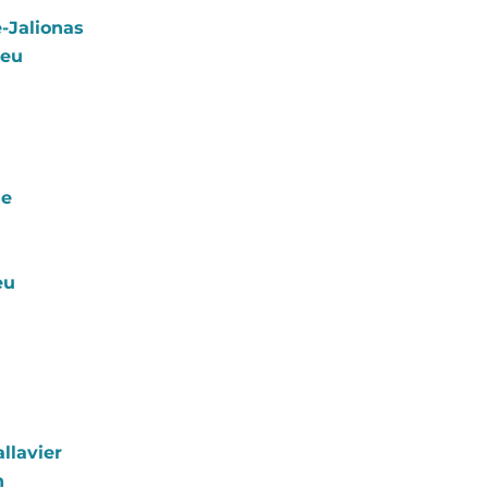
-Jalionas
ieu
ne
eu
llavier
n