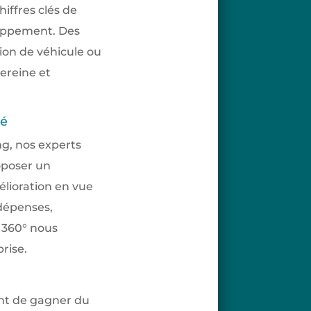
iffres clés de
loppement. Des
tion de véhicule ou
ereine et
té
ng, nos experts
oposer un
lioration en vue
 dépenses,
à 360° nous
rise.
ent de gagner du