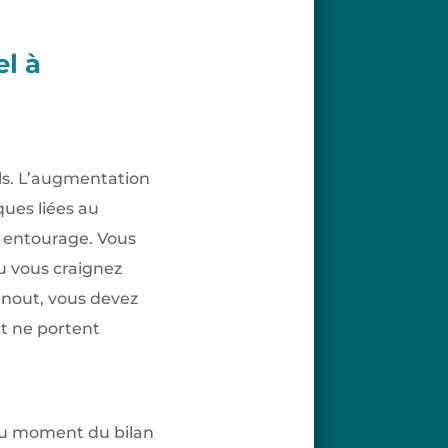
el à
eils. L’augmentation
ques liées au
n entourage. Vous
u vous craignez
rnout, vous devez
et ne portent
 au moment du bilan