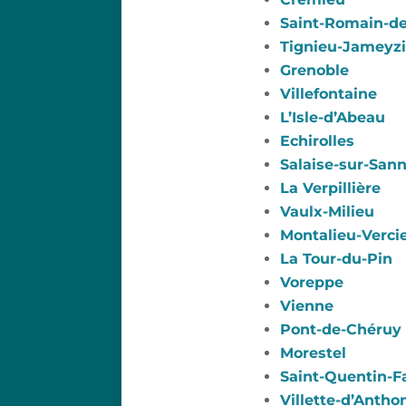
Saint-Romain-de
Tignieu-Jameyz
Grenoble
Villefontaine
L’Isle-d’Abeau
Echirolles
Salaise-sur-San
La Verpillière
Vaulx-Milieu
Montalieu-Verci
La Tour-du-Pin
Voreppe
Vienne
Pont-de-Chéruy
Morestel
Saint-Quentin-Fa
Villette-d’Antho