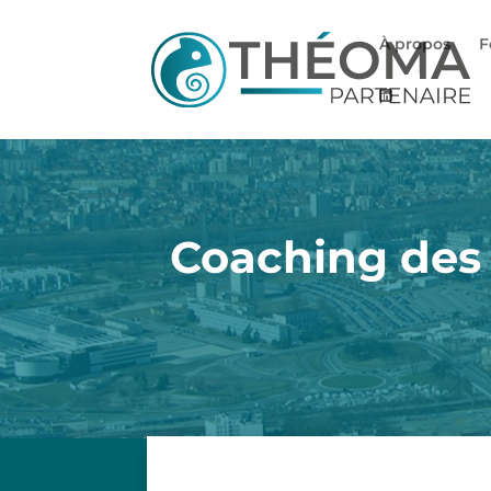
À propos
F
Coaching des d