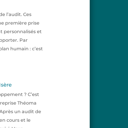
e l’audit. Ces
ne première prise
nt personnalisés et
apporter. Par
plan humain : c’est
Isère
loppement ? C’est
ntreprise Théoma
 Après un audit de
en cours et le