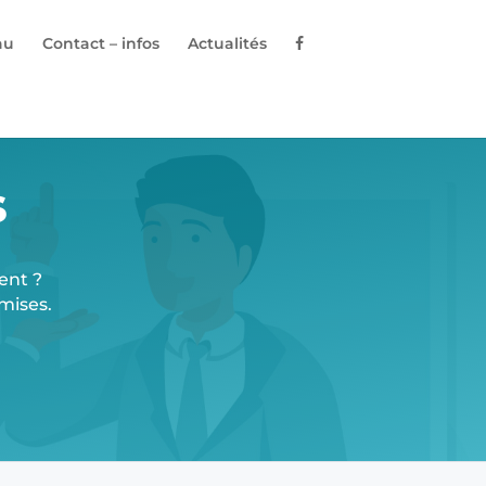
au
Contact – infos
Actualités
s
ent ?
mises.