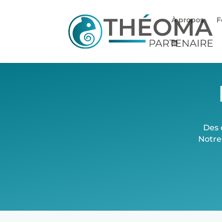
À propos
F
Des 
Notre