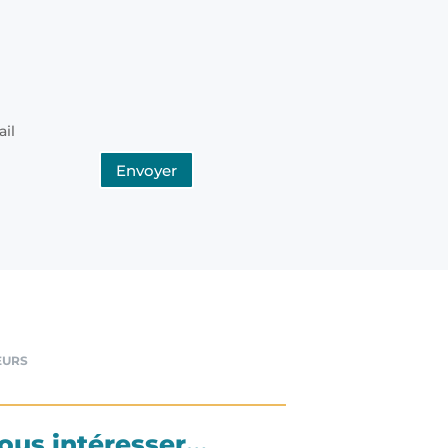
ail
Envoyer
EURS
vous intéresser…